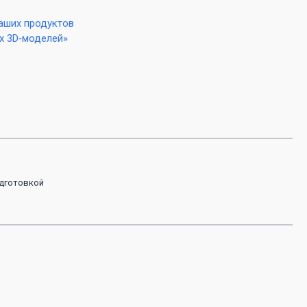
аших продуктов
х 3D‑моделей»
одготовкой