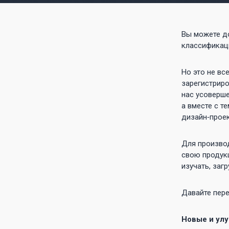
Вы можете до
классификаци
Но это не вс
зарегистрир
нас усоверше
а вместе с т
дизайн‑проек
Для произво
свою продукц
изучать, заг
Давайте пер
Новые и ул