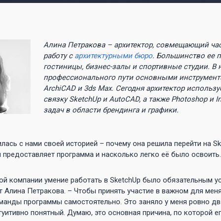
Алина Петракова – архитектор, совмещающий час
работу с
архитектурными бюро
. Большинство ее п
гостиницы, бизнес-залы и спортивные студии. В 
профессионального пути основными инструмен
ArchiCAD и 3ds Max. Сегодня архитектор использ
связку SketchUp и AutoCAD, а также Photoshop и I
задач в области брендинга и графики.
лась с нами своей историей – почему она решила перейти на Sk
предоставляет программа и насколько легко её было освоить.
ой компании умение работать в SketchUp было обязательным у
 Алина Петракова. – Чтобы принять участие в важном для меня
анды программы самостоятельно. Это заняло у меня ровно два
туитивно понятный. Думаю, это основная причина, по которой ег