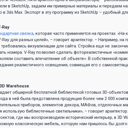
ели в SketchUp, задаем им примерные материалы и передаем н
 в 3ds Max. Экспорт в эту программу из SketchUp – удобный для
V‑Ray
андартная связка
, которая часто применяется на проектах. «На
‑Ray для разных целей», – говорит архитектор. – Например, на 
 требовались визуализации для сайта. Стройка еще не закончил
ать номера. V‑Ray позволил сделать фотореалистичные «комме
оляли составить впечатление об объекте». В собственной прак
оздания реалистичного освещения, совмещая его с самосветя
 3D Warehouse
ладает обширной бесплатной библиотекой готовых 3D-объекто
года в ней была представлена продукция более чем 2 000 комп
тительных приборов, элементов декора, МАФов, отделочных мат
я использую библиотечные светильники», – говорит архитектор.
оектов, где мы воспроизводили исторический интерьер, в 3D W
ложную классическую мебель, которую нам пришлось бы долго