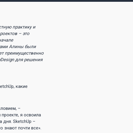
тную практику и
роектов – это
начале
тами Алины были
ует преимущественно
nDesign для решения
etchUp, какие
словием, –
 проекте, я освоила
 дня. SketchUp –
о знают почти все».