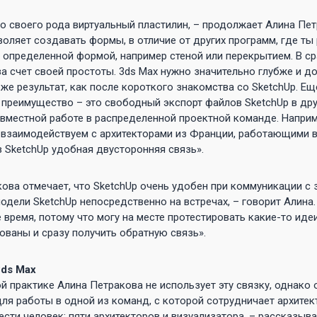
о своего рода виртуальный пластилин, – продолжает Алина Пет
воляет создавать формы, в отличие от других программ, где ты
 определенной формой, например стеной или перекрытием. В ср
а счет своей простоты. 3ds Max нужно значительно глубже и д
 же результат, как после короткого знакомства со SketchUp. Е
преимущество – это свободный экспорт файлов SketchUp в дру
вместной работе в распределенной проектной команде. Наприм
взаимодействуем с архитекторами из Франции, работающими в 
 SketchUp удобная двусторонняя связь».
ова отмечает, что SketchUp очень удобен при коммуникации с 
дели SketchUp непосредственно на встречах, – говорит Алина
 время, потому что могу на месте протестировать какие-то идеи
ованы и сразу получить обратную связь».
3ds Max
й практике Алина Петракова не использует эту связку, однако 
ля работы в одной из команд, с которой сотрудничает архитек
ести человек: пяти архитекторов и визуализатора, – рассказыва