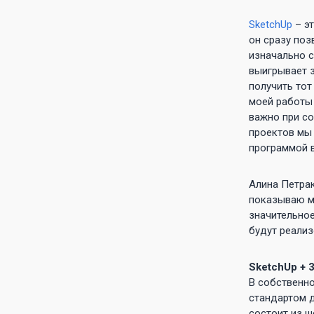
SketchUp
– эт
он сразу поз
изначально с
выигрывает з
получить тот
моей работы 
важно при со
проектов мы 
программой в
Алина Петрак
показываю мо
значительное
будут реализ
SketchUp + 
В собственно
стандартом д
состоит из ш