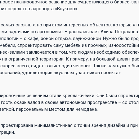
 новое планировочное решение для существующего бизнес-зал
них перелетов аэропорта «Внуково».
 самых сложных, но при этом интересных объектов, которые я п
ми задачами по эргономике, – рассказывает Алина Петракова.
пологии – c кафе, зоной отдыха, лаунж-зоной. Нужно было пр
ебели, спроектировать саму мебель из прочных, износостойки
нес-залами заключается в том, что людям необходимо обеспе
 на ограниченной территории. К примеру, на большой диван, р
 скорее всего, сядет только один человек. Также нам нужно б
асований, удовлетворив вкус всех участников проекта».
нировочным решением стали кресла-ячейки. Они были спроекти
 гость оказывался в своем автономном пространстве – со сто
зеткой, персональным местом для чемодана.
проектирована минималистичная с точки зрения дизайна и при
трации.