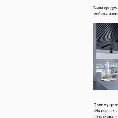
Были продума
мебель, спец
Преимущест
«На первых э
Петракова. –