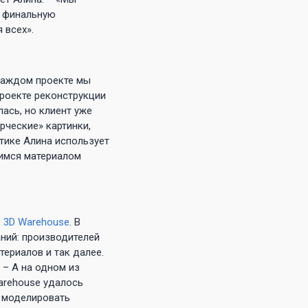
а финальную
 всех».
 каждом проекте мы
проекте реконструкции
ась, но клиент уже
рческие» картинки,
тике Алина использует
щимся материалом
в
3D Warehouse
. В
аний: производителей
ериалов и так далее.
 – А на одном из
arehouse удалось
 моделировать