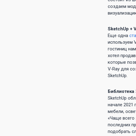
создаем мод
визуализацию
SketchUp + 
Еще одна
ст
используем V
гостиниц нам
хотел продав
которые позв
V‑Ray для с
SketchUp.
Библиотека
SketchUp об
начале 2021 
мебели, осве
«Чаще всего 
последних пр
подобрать с