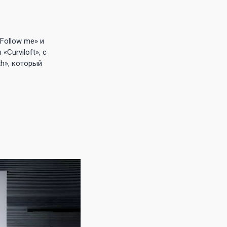
Follow me» и
Curviloft», с
h», который