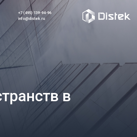
+7 (495) 139-94-96
info@distek.ru
транств в