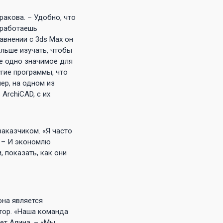
ракова. – Удобно, что
 работаешь
авнении с 3ds Max он
ольше изучать, чтобы
ще одно значимое для
гие программы, что
ер, на одном из
ArchiCAD, с их
заказчиком. «Я часто
. – И экономлю
, показать, как они
она является
тор. «Наша команда
ет Алина. – «Мы