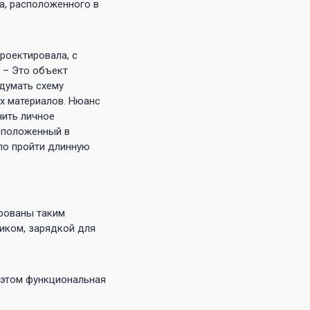
а, расположенного в
роектировала, с
 – Это объект
одумать схему
х материалов. Нюанс
чить личное
асположенный в
ыло пройти длинную
рованы таким
ликом, зарядкой для
 этом функциональная