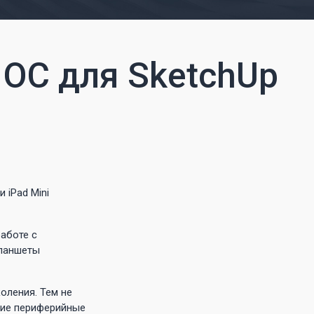
 ОС для SketchUp
 iPad Mini
аботе с
планшеты
оления. Тем не
угие периферийные