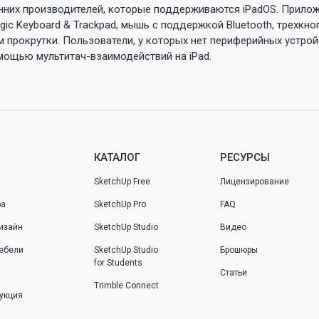
нних производителей, которые поддерживаются iPadOS. Прило
ic Keyboard & Trackpad, мышь с поддержкой Bluetooth, трехкн
 прокрутки. Пользователи, у которых нет периферийных устрой
омощью мультитач-взаимодействий на iPad.
КАТАЛОГ
РЕСУРСЫ
SketchUp Free
Лицензирование
ра
SketchUp Pro
FAQ
изайн
SketchUp Studio
Видео
ебели
SketchUp Studio
Брошюры
for Students
Статьи
Trimble Connect
укция